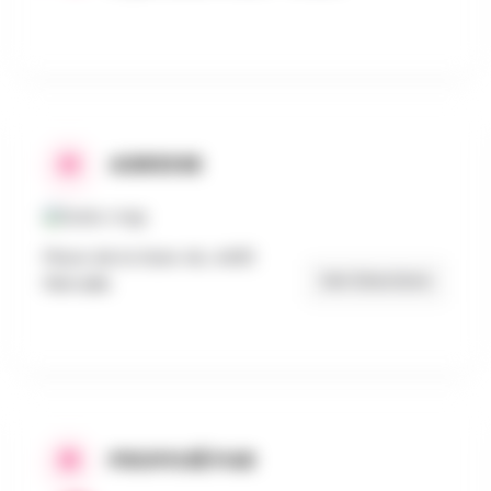
ADRESSE
Place de la Gare 4A, 4400
Get Directions
Flémalle
PROPOSÉ PAR