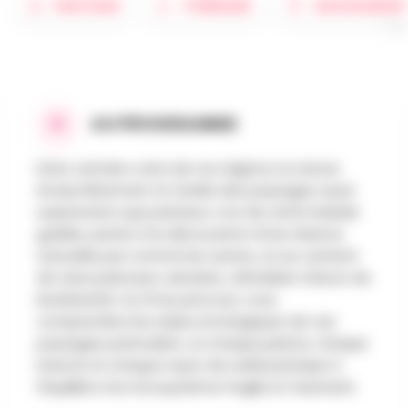
PARTAGER
ITINÉRAIRE
SAUVEGARDER
AU PROGRAMME
Dans certains coins de nos régions, la nature
évolue librement et révèle des paysages aussi
surprenants que précieux. Lors de cette balade
guidée, partez à la découverte d'une réserve
naturelle pas comme les autres, où se cachent
de rares pelouses calcaires, véritables trésors de
biodiversité. Au fil du parcours, vous
comprendrez les enjeux écologiques de ces
paysages particuliers, où chaque plante, chaque
insecte et chaque rayon de soleil participe à
l'équilibre d'un écosystème fragile et fascinant.