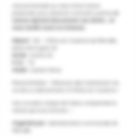
Une promenade au cœur d'une nature
préservée, pour observer comment, parfois,
la
nature reprend doucement ses droits… et
nous révèle toute sa richesse.
Départ
: 14h – Office du Tourisme de Flémalle,
place de la gare 4A
Durée
: environ 2h
P.A.F.
: 7€
Guide
: Laurent Simar
Places limitées – Réservez dès maintenant via
ce site ou directement à l'Office du Tourisme !
Une occasion unique de mieux comprendre la
nature qui nous entoure… !
Organisé par :
Administration communale de
Flémalle