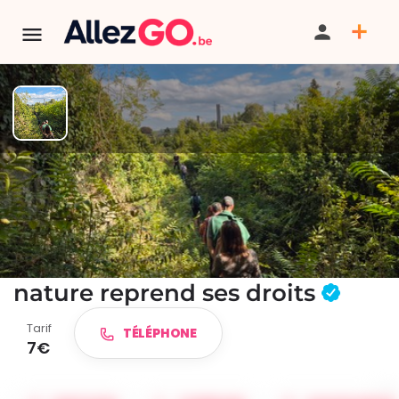
TERMINÉ:
Cet événement est terminé. Retrouver d'autres
événements similaires ci-dessous ou dans notre annuaire.
Balade guidée au cœur de la
réserve naturelle : Quand la
nature reprend ses droits
Tarif
TÉLÉPHONE
7€