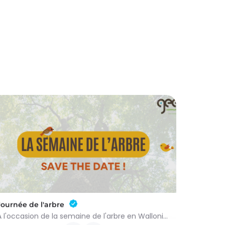
Journée de l'arbre
À l'occasion de la semaine de l'arbre en Wallonie, nous vous proposons l'annuelle distribution gratuite des…
groupenaturevauxsursure@gmail.com
-…