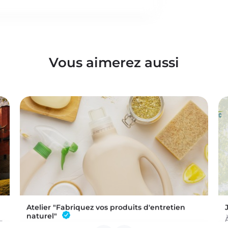
Vous aimerez aussi
Atelier "Fabriquez vos produits d'entretien
naturel"
 a été commis au Château de Trazegnies… À vous de résoudre…
L'atelier aura lieu au Bar à Thym, à Vaux-sur-Sûre. Réservation :