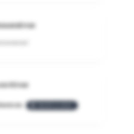
GANISÉ PAR
rirverviers.be/
OUTÉ PAR
llezGo.be
ÉQUIPE ALLEZGO