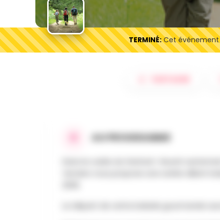
TERMINÉ:
Cet événement es
PARTAGER
AU PROGRAMME
Dans le cadre du festival « Nourrir autremen
Verviers vous propose une soirée alliant ba
2026.
Le départ de cette balade gourmande aura 