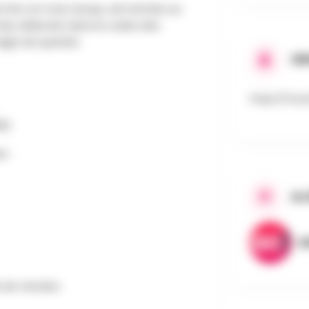
 km en trois temps, de l’entrée au
rais, élaborés dans le cadre des
égie de quartier.
OR
https://nour
MR)
r :
AJ
A
de Verviers