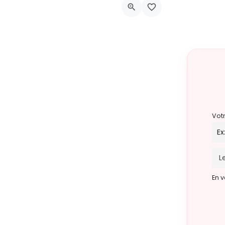
Place Albert Ier, Courcelles
30 août 2026 11h00 - 18h00
Vot
En v