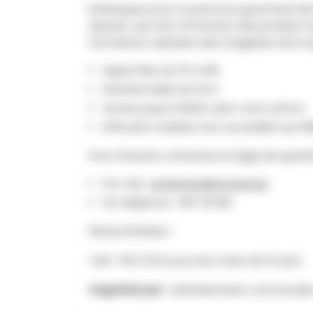
Embarquez pour un parcours gourmand de 6
dessert, qui met à l’honneur des produits f
formations culinaires des stagiaires de la r
Départ libre de 17h à 19h
Itinéraire balisé de 6 km
Arrivée jusqu’à 22h00, selon votre rythme
Difficulté modérée (non accessible aux P
Pour s’inscrire, contactez la régie de quartie
Par mail :
sac2ensival@verviers.be
Par téléphone : 087 311 052
Places limitées !
Tarif : 18 € (12 € pour les moins de 12 ans)
Organisé par :
Administration communale 