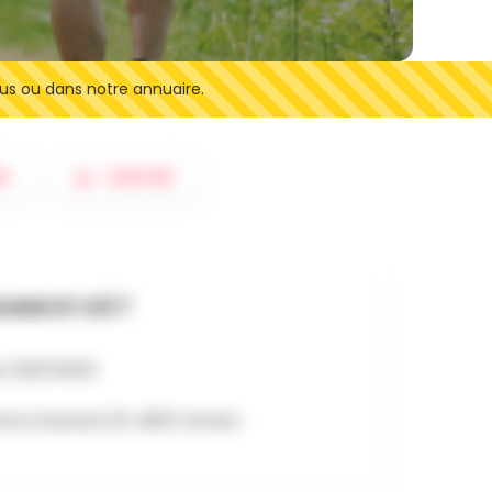
us ou dans notre annuaire.
R
SORTIES
AND ET OÙ ?
in 2026 15h00
de la Saunerie 30, 4800 Verviers