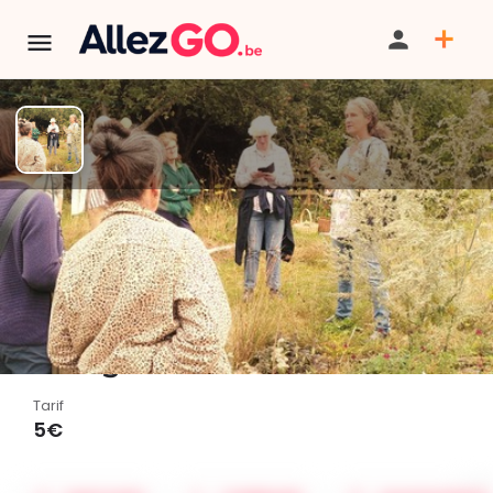
TERMINÉ:
Cet événement est terminé. Retrouver d'autres
événements similaires ci-dessous ou dans notre annuaire.
Balade-cueillette et
préparations de plantes
sauvages
Tarif
5€