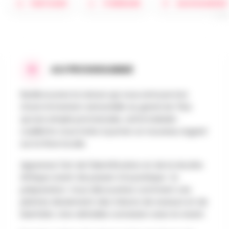
PARTAGER
ITINÉRAIRE
SAUVEGARDER
AU PROGRAMME
Redécouvrez la nature qui vous entoure lors
d'une immersion sensorielle au grand air. Plus
qu'une simple promenade, cette balade-
cueillette vous invite à porter un nouveau regard
sur la flore locale.
Apprenez l'art de l'identification et de la récolte
éthique avant de passer à la pratique : la
préparation. Vous découvrirez comment ces
plantes deviennent des trésors de saveurs et de
bienfaits. Une véritable connexion avec le vivant.