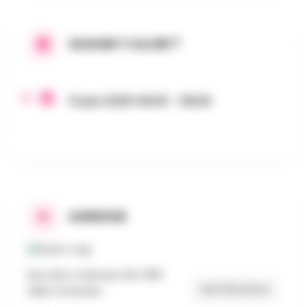
QUAND Y ALLER ?
13 juin 2026 14h30 - 16h30
ADRESSE
Rue des Corbeaux 29, 1390
Get Directions
GREZ-DOICEAU