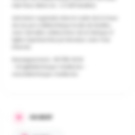
Hall, Place Albert Ier , 1 à 1400 Nivelles).
Animation organisée dans le cadre de la Fureur
de Lire par La Bibliothèque locale de Nivelles ,
avec l'aimable collaboration de la Fabrique d'
Eglise (représentée par Monsieur Jean-Paul
Etienne).
Renseignements : 067/89-26.30
-
info@bibliotheque-nivelles.be
-
www.bibliotheque-nivelles.be.
EN BREF