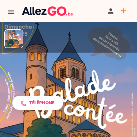
TERMINÉ:
Cet événement est terminé. Retrouver d'autres
événements similaires ci-dessous ou dans notre annuaire.
Balade contée d'ombre & de
lumière
TÉLÉPHONE
PARTAGER
ITINÉRAIRE
SAUVEGARDER