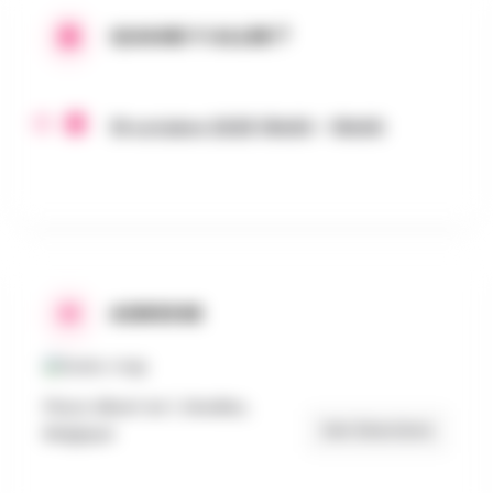
QUAND Y ALLER ?
19 octobre 2025 15h00 - 15h00
ADRESSE
Place Albert Ier 1, Nivelles,
Get Directions
Belgique