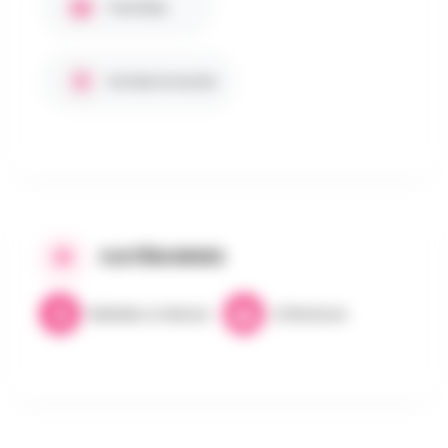
Familles
Entrée Gratuite
CATÉGORIES
Balades & Nature
Littérature