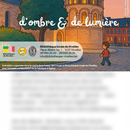
AU PROGRAMME
Le dimanche 19 octobre 2025 à 15h, devant
l'entrée de la Bibliothèque :
À l’occasion de la Fureur de Lire 2025, découvrez
la Collégiale Sainte-Gertrude autrement. Entre
salles emblématiques et recoins cachés, petits
et grands seront emportés par des récits
enchanteurs, et des lectures extraordinaires...
Public : familial, à partir de 4 ans - gratuit - sans
réservation - l'animation est également
accessible aux non-membres de la bibliothèque.
Lieu de départ : Rendez-vous à 15h devant
l'entrée de la Bibliothèque (bâtiment du Waux