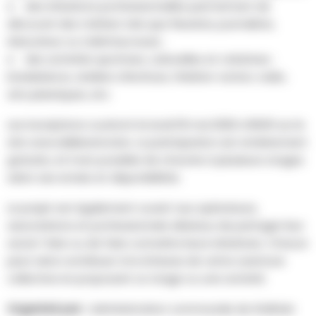
● des initiations professionnelles permettant de
découvrir des métiers tels que fleuriste, journaliste,
éducateur ou toiletteur·euse ;
● des activités sportives, culturelles et créatives :
breakdance, ateliers d’écriture, théâtre-action, radio,
arts plastiques, etc.
Les inscriptions ouvriront le lundi 18 mai 2026 à 8h00 sur le
site www.deliberetoi.be. La participation est entièrement
gratuite, et il est possible de s’inscrire à plusieurs stages
selon ses envies et disponibilités.
Le projet est également ouvert aux opérateurs,
associations et professionnels désireux de partager leur
savoir-faire ou de faire connaître leurs initiatives. Chacun
peut ainsi contribuer à la richesse de cette aventure
collective en proposant un stage ou une activité.
Organisé par :
Administration communale de Walhain