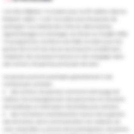
Cet été, Délibère-Toi revient pour sa 16ᵉ édition dans le
Brabant wallon ! C’est l’occasion pour les jeunes de
participer à un événement riche en découvertes,
apprentissages et échanges, du 25 juin au 31 juillet 2026.
Ce programme constitue une belle occasion pour les
jeunes de 12 à 21 ans de se reconnecter socialement,
d’explorer de nouveaux horizons et de s’engager dans
des actions citoyennes porteuses de sens.
Les jeunes pourront participer gratuitement à de
nombreuses activités :
● des actions citoyennes comme le nettoyage de
rivières, l’accompagnement de personnes en situation
de handicap ou l’animation d’activités pour enfants ;
● des formations enrichissantes autour de la gestion
des émotions, de la communication non violente, du
vivre-ensemble ou encore de la participation citoyenne ;