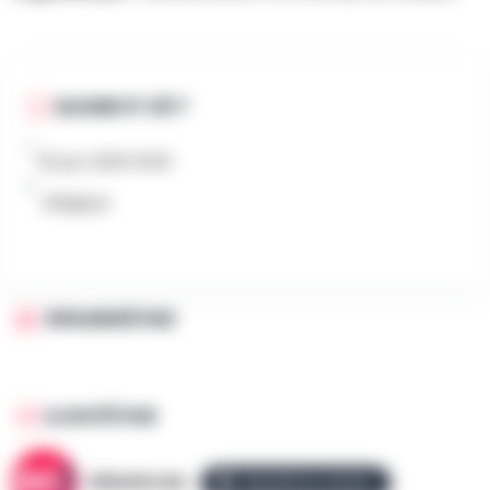
QUAND ET OÙ ?
25 juin 2026 0h00
, Belgique
ORGANISÉ PAR
AJOUTÉ PAR
AllezGo.be
ÉQUIPE ALLEZGO