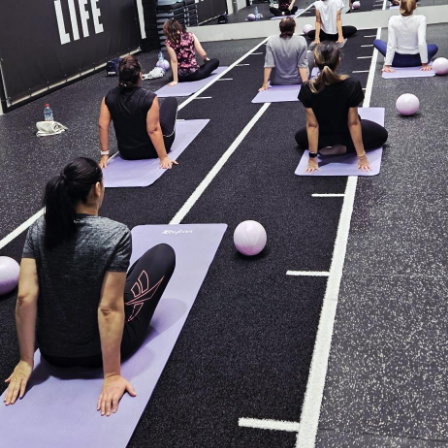
AU PROGRAMME
Cours Pilates spécial débutants – renforcement
doux, posture et mobilité.
Tous niveaux acceptés. Paiement sur place : 10€.
GALERIE