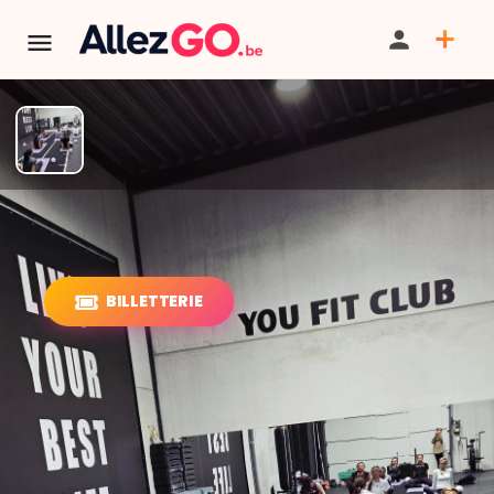
PILATES DÉBUTANT – Vendredi
9h30 (YOU FIT CLUB)
BILLETTERIE
PARTAGER
ITINÉRAIRE
SAUVEGARDER