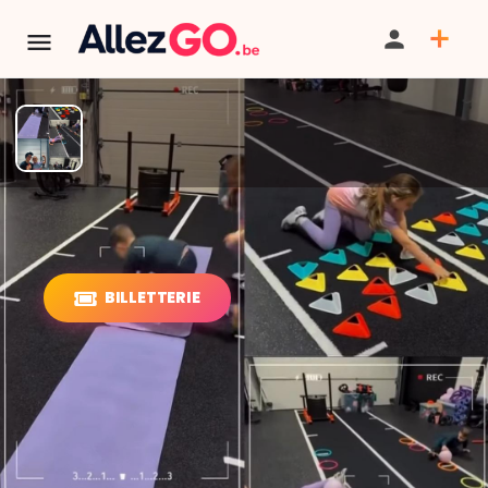
FIT FAMILY – Mercredi 16h00
(YOU FIT CLUB)
BILLETTERIE
PARTAGER
ITINÉRAIRE
SAUVEGARDER