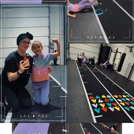
AU PROGRAMME
Cours collectif parents/enfants – ludique et
dynamique. À partir de 2,5 a
1 parent = 1 enfant inclus gratuitement.
Paiement sur place : 10€.
GALERIE