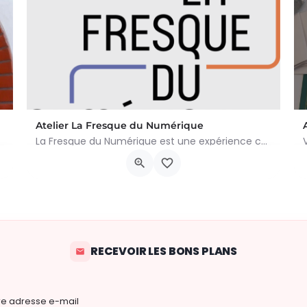
Atelier La Fresque du Numérique
La Fresque du Numérique est une expérience collaborative, pédagogique et ludique qui permet de comprendre les…
rtoven. Kom een traditionele op houtvuur gebakken pizza eten in een…
Chaussée de Waterloo, 935
22 août 2026 14h00 - 17h00
RECEVOIR LES BONS PLANS
re adresse e-mail