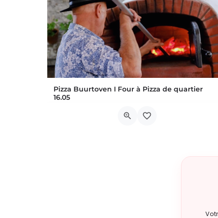
Pizza Buurtoven I Four à Pizza de quartier
16.05
NL / Twee keer per maand pizzabuu
Avenue de la Couronne, 12
22 août 2026 17h00 - 20h00
Vot