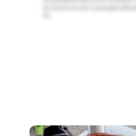
Les participants parcourront de petites
de chemins de terre. La principale difficu
8,5.