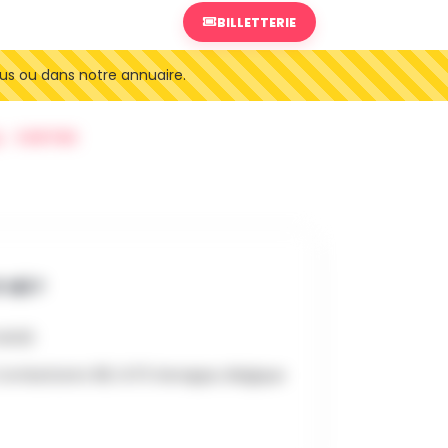
BILLETTERIE
us ou dans notre annuaire.
SORTIES
 OÙ ?
14h00
ombattants 98, 1470 Genappe, Belgique