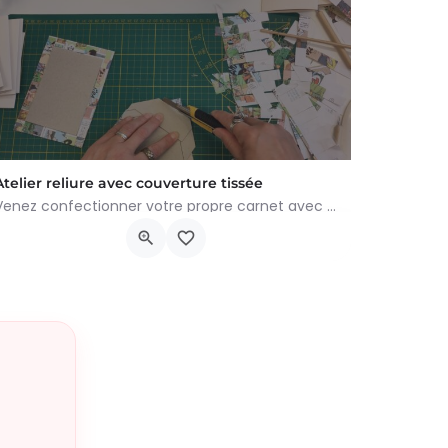
Atelier reliure avec couverture tissée
Venez confectionner votre propre carnet avec une couverture tissée faite à partir de planches de bandes…
Rue du Doyenné, 64
22 août 2026 13h30 - 17h30