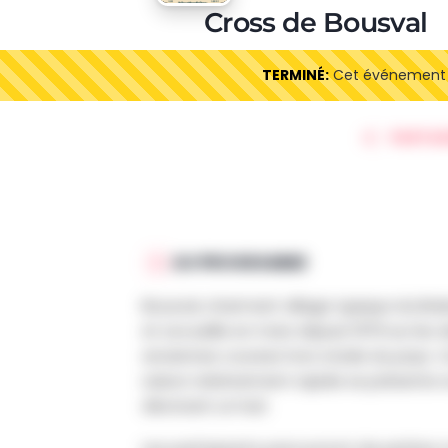
Cross de Bousval
TERMINÉ:
Cet événement es
PARTAG
AU PROGRAMME
Bousval, charmant village typique du Brab
et accueille en mars depuis 1979 sur les d
anciennes courses hors stade du pays. 
saison relativement rapide se présente 
décrivant un huit.