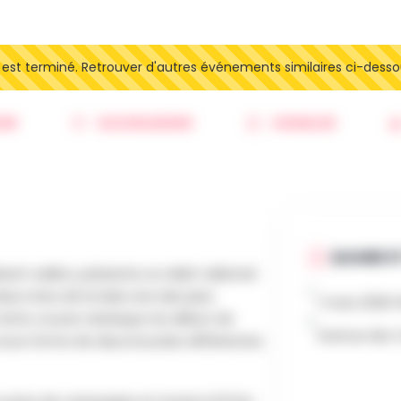
t terminé. Retrouver d'autres événements similaires ci-desso
ER
SAUVEGARDER
SIGNALER
QUAND ET
ant wallon, présente un relief vallonné
eux rives de la Dyle une des plus
1 mars 2026 
Cette course classique du début de
Avenue des C
sous forme de deux boucles différentes