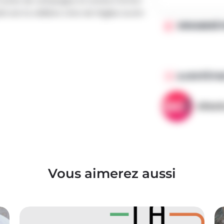
 routes de campagne et environ 6,5 km
lté est la célèbre côte de l’église au km
ORGANISÉ 
AJOUTÉ PA
AllezG
Vous aimerez aussi