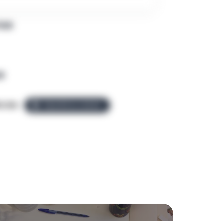
PAR
R
o.be
ÉQUIPE ALLEZGO