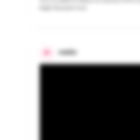
Pour sa dixième édition, le festival s’offr
Bright Brussels Food.
VIDÉO