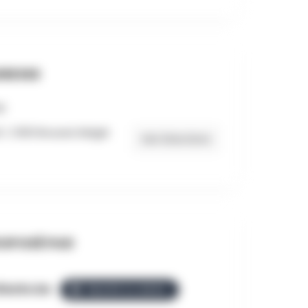
RESSE
1, 1000 Brussel, België
Get Directions
OPOSÉ PAR
llezGo.be
ÉQUIPE ALLEZGO