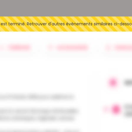
t terminé. Retrouver d'autres événements similaires ci-desso
ITINÉRAIRE
SAUVEGARDER
SIGNAL
QU
 au 15 février 2026 pour sublimer la
12 
rs le centre historique de Bruxelles
23
tions artistiques originales venues