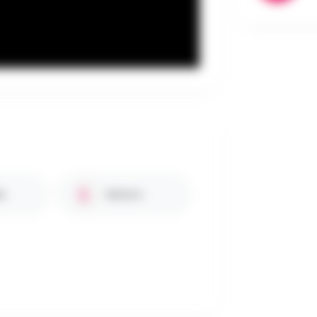
s
Seniors