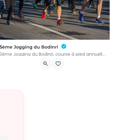
15ème Jogging du Bodinri
15ème Jogging du Bodinri, course à pied annuelle de Petit-Roeulx. Rendez-vous le dimanche 27 septembre 2026…
Place de Petit-Roeulx 3
27 septembre 2026 6h00 - 16h00