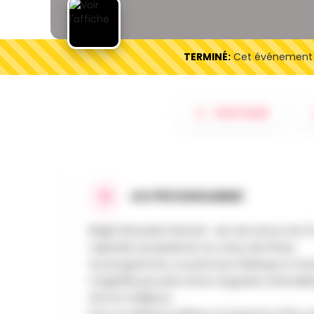
TERMINÉ:
Cet événement es
PARTAGER
AU PROGRAMME
Bright Brussels Festival est de retour du 12
capitale européenne au creux de l’hiver.
Au programme, un parcours féérique à trave
magnifié par près d’une vingtaine d’installa
d’ici et d’ailleurs.