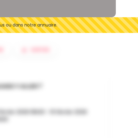
us ou dans notre annuaire.
ER
SORTIES
AND Y ALLER ?
février 2026 18h30 - 15 février 2026
h00