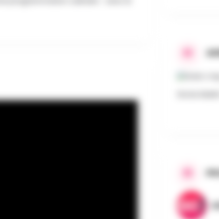
e une programmation culinaire avec le
AD
Grote Markt 
PR
A