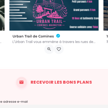
Urban Trail de Comines
llon de Génie Tu aimes les défis sportifs exigeants ? Tu es désireux de…
L'Urban Trail vous emmène à travers les rues de la ville, mais aussi dans des lieux emblématiques et des…
Rue des Arts 26
17 octobre 2026 12h30 - 16h00
RECEVOIR LES BONS PLANS
re adresse e-mail