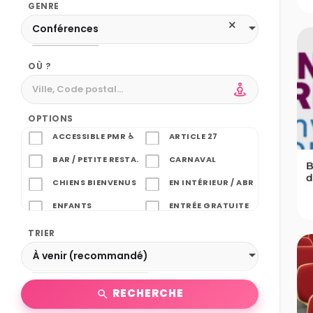
GENRE
Conférences
OÙ ?
OPTIONS
ACCESSIBLE PMR ♿
ARTICLE 27
BAR / PETITE RESTAURATION
CARNAVAL
B
d
CHIENS BIENVENUS 🐾
EN INTÉRIEUR / ABRITÉ
ENFANTS
ENTRÉE GRATUITE
FAMILLES
HALLOWEEN
TRIER
MARCHÉ DE NOËL
PÂQUES
À venir (recommandé)
PARKING
PUBLIC ADULTE
RECHERCHE
RÉSERVATION REQUISE
SENIORS