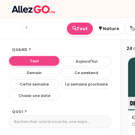
🔍
🌳
🏷️
Tout
Nature
24
r
QUAND ?
Tout
Aujourd'hui
Demain
Ce weekend
Cette semaine
La semaine prochaine
Choisir une date
QUOI ?
C