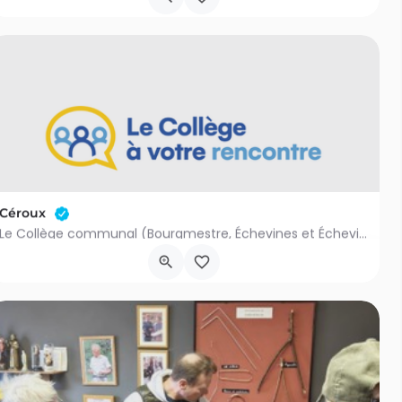
4
Céroux
Le Collège communal (Bourgmestre, Échevines et Échevins et Président du CPAS) vient à la rencontre des…
Pl. Communale 2A, 1341 Ottignies-Louvain-la-Neuve
8 septembre 2026 18h00 - 20h00