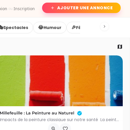
AJOUTER UNE ANNONCE
xion
Inscription
ou
🎭
😂
🎉
🌙
Spectacles
Humour
Fêtes
Soirées
Millefeuille : La Peinture au Naturel
Impacts de la peinture classique sur notre santé La peinture et enduits naturels: confort à tous les…
Place communale 1
22 août 2026 7h30 - 10h30