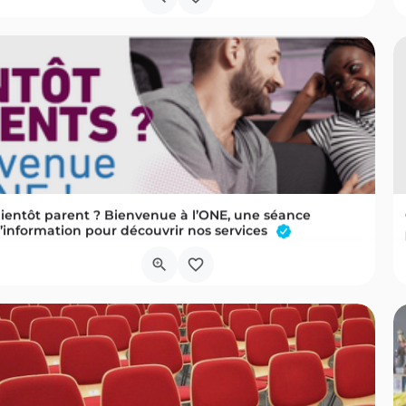
ientôt parent ? Bienvenue à l’ONE, une séance
’information pour découvrir nos services
Nos Partenaires Enfant-Parents (PEP's), vous présenteront notre Programme Naître et Grandir.s’ouvre dans un…
Rue du Monument 64
27 août 2026 15h00 - 17h00