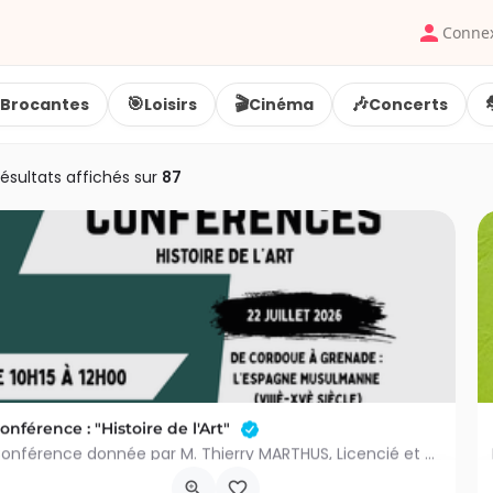
Conne
🎯
🎬
🎶
Brocantes
Loisirs
Cinéma
Concerts
ésultats affichés sur
87
onférence : "Histoire de l'Art"
Conférence donnée par M. Thierry MARTHUS, Licencié et agrégé en Histoire de l'Art et Musicologie de…
rue Renier 17
12 août 2026 8h15 - 10h00